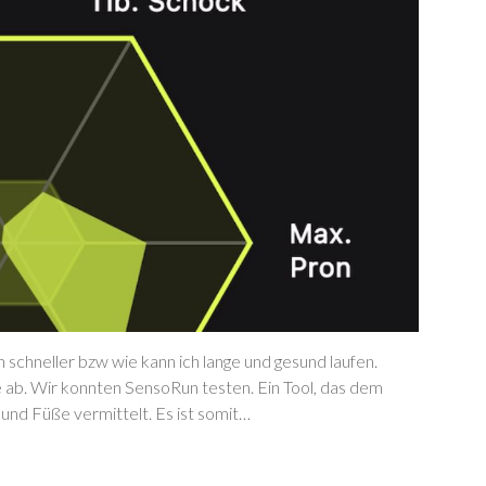
h schneller bzw wie kann ich lange und gesund laufen.
 ab. Wir konnten SensoRun testen. Ein Tool, das dem
nd Füße vermittelt. Es ist somit…