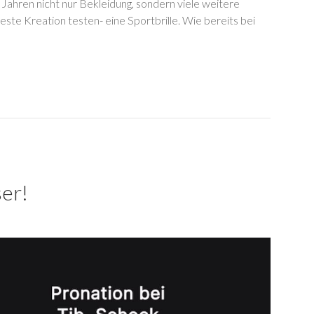
t Jahren nicht nur Bekleidung, sondern viele weitere
te Kreation testen- eine Sportbrille. Wie bereits bei
ser!