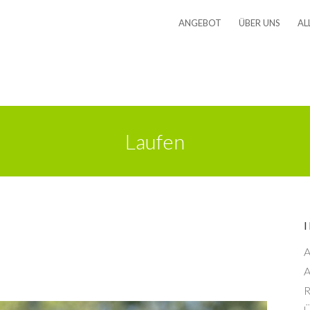
ANGEBOT
ÜBER UNS
AL
Laufen
A
A
R
Ü