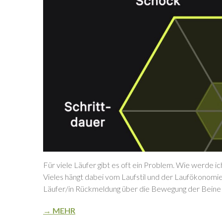
Für viele Läufer gibt es oft ein Problem. Wie werde ic
Vieles hängt dabei vom Laufstil und der Laufökonomie
Läufer/in Rückmeldung über die Bewegung der Beine u
→ MEHR