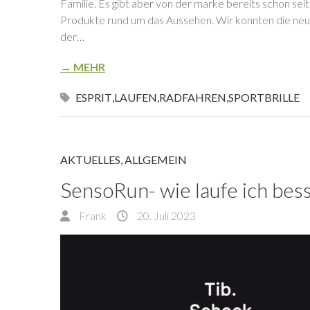
Familie. Es gibt aber von der marke bereits schon sei
Produkte rund um das Aussehen. Wir konnten die neues
der…
→ MEHR
ESPRIT
,
LAUFEN
,
RADFAHREN
,
SPORTBRILLE
AKTUELLES
,
ALLGEMEIN
SensoRun- wie laufe ich bes
Frank
20. Juli 2023