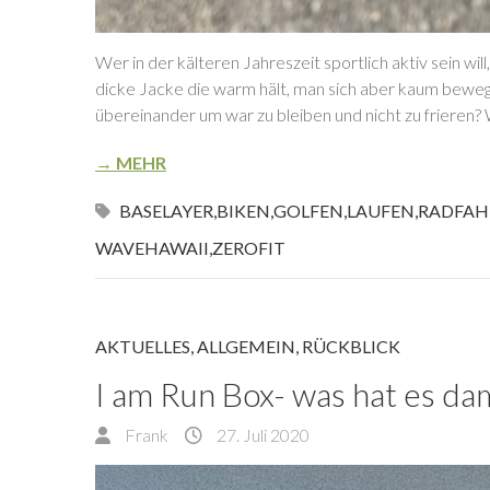
Wer in der kälteren Jahreszeit sportlich aktiv sein wi
dicke Jacke die warm hält, man sich aber kaum beweg
übereinander um war zu bleiben und nicht zu friere
→ MEHR
BASELAYER
,
BIKEN
,
GOLFEN
,
LAUFEN
,
RADFAH
WAVEHAWAII
,
ZEROFIT
AKTUELLES
,
ALLGEMEIN
,
RÜCKBLICK
I am Run Box- was hat es dami
Frank
27. Juli 2020