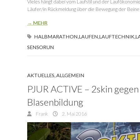
Vieles hängt dabei vom Laufstil und der Laufökonomie
Läufer/in Rückmeldung über die Bewegung der Beine u
→ MEHR
HALBMARATHON
,
LAUFEN
,
LAUFTECHNIK
,
L
SENSORUN
AKTUELLES
,
ALLGEMEIN
PJUR ACTIVE – 2skin gege
Blasenbildung
Frank
2. Mai 2016