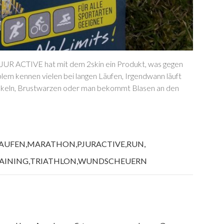
UR ACTIVE hat mit dem 2skin ein Produkt, was gegen
em kennen vielen bei langen Läufen, Irgendwann läuft
nkeln, Brustwarzen oder man bekommt Blasen an den
AUFEN
,
MARATHON
,
PJURACTIVE
,
RUN
,
AINING
,
TRIATHLON
,
WUNDSCHEUERN