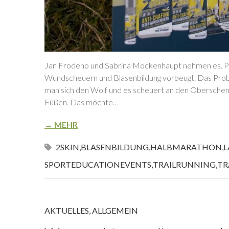
Jan Frodeno und Sabrina Mockenhaupt nehmen es. PJ
Wundscheuern und Blasenbildung vorbeugt. Das Probl
man sich den Wolf und es scheuert an den Obersche
Füßen. Das möchte…
→ MEHR
2SKIN
,
BLASENBILDUNG
,
HALBMARATHON
,
L
SPORTEDUCATIONEVENTS
,
TRAILRUNNING
,
TR
AKTUELLES
,
ALLGEMEIN