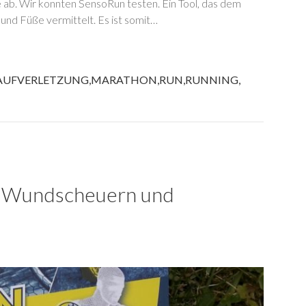
 ab. Wir konnten SensoRun testen. Ein Tool, das dem
nd Füße vermittelt. Es ist somit…
AUFVERLETZUNG
,
MARATHON
,
RUN
,
RUNNING
,
n Wundscheuern und