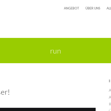
ANGEBOT
ÜBER UNS
AL
run
ser!
A
A
R
Ü