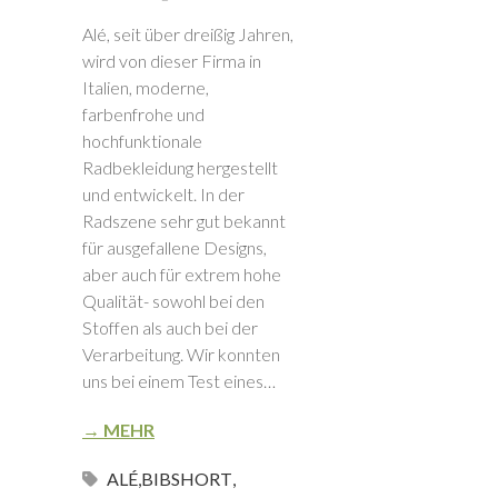
Alé, seit über dreißig Jahren,
wird von dieser Firma in
Italien, moderne,
farbenfrohe und
hochfunktionale
Radbekleidung hergestellt
und entwickelt. In der
Radszene sehr gut bekannt
für ausgefallene Designs,
aber auch für extrem hohe
Qualität- sowohl bei den
Stoffen als auch bei der
Verarbeitung. Wir konnten
uns bei einem Test eines…
→ MEHR
ALÉ
,
BIBSHORT
,