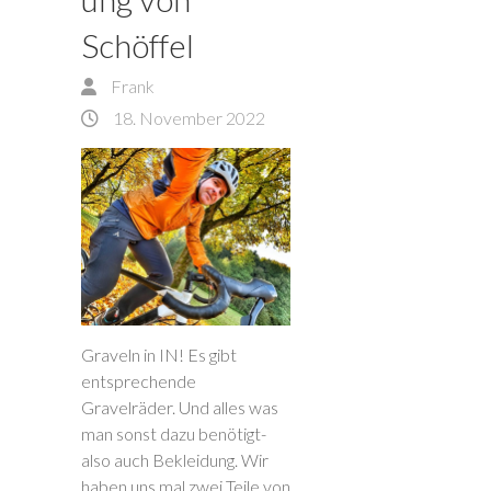
Schöffel
Frank
18. November 2022
Graveln in IN! Es gibt
entsprechende
Gravelräder. Und alles was
man sonst dazu benötigt-
also auch Bekleidung. Wir
haben uns mal zwei Teile von