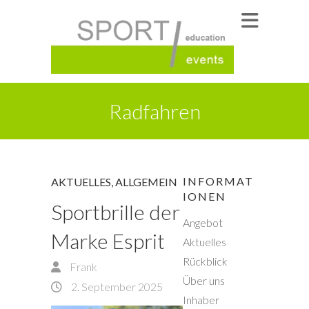
Radfahren
INFORMAT
AKTUELLES
,
ALLGEMEIN
IONEN
Sportbrille der
Angebot
Marke Esprit
Aktuelles
Rückblick
Frank
Über uns
2. September 2025
Inhaber