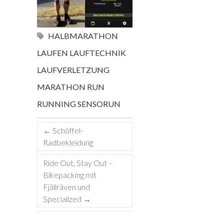
HALBMARATHON
LAUFEN
LAUFTECHNIK
LAUFVERLETZUNG
MARATHON
RUN
RUNNING
SENSORUN
←
Schöffel-
Radbekleidung
Ride Out, Stay Out –
Bikepacking mit
Fjällräven und
Specialized
→