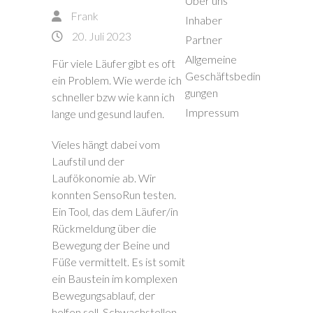
Über uns
Frank
Inhaber
20. Juli 2023
Partner
Allgemeine
Für viele Läufer gibt es oft
Geschäftsbedin
ein Problem. Wie werde ich
gungen
schneller bzw wie kann ich
Impressum
lange und gesund laufen.
Vieles hängt dabei vom
Laufstil und der
Laufökonomie ab. Wir
konnten SensoRun testen.
Ein Tool, das dem Läufer/in
Rückmeldung über die
Bewegung der Beine und
Füße vermittelt. Es ist somit
ein Baustein im komplexen
Bewegungsablauf, der
helfen soll, Schwachstellen