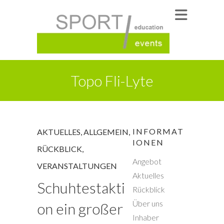
Topo Fli-Lyte
INFORMAT
AKTUELLES
,
ALLGEMEIN
,
IONEN
RÜCKBLICK
,
Angebot
VERANSTALTUNGEN
Aktuelles
Schuhtestakti
Rückblick
Über uns
on ein großer
Inhaber