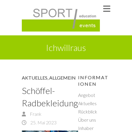
Ichwillraus
INFORMAT
AKTUELLES
,
ALLGEMEIN
IONEN
Schöffel-
Angebot
Radbekleidung
Aktuelles
Rückblick
Frank
Über uns
25. Mai 2023
Inhaber