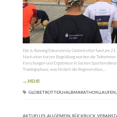
Die 6. Running Exkursion by Globetrotter fand am 21.
Nach einer kurzen Begrüßung wurden die Teilnehmer
Forschungen und Ergebnisse in Sachen Sporternährung i
Trainingsphase, was fördert die Regeneration,…
→ MEHR
GLOBETROTTER
,
HALBMARATHON
,
LAUFEN
,
AKTUELLES
,
ALLGEMEIN
,
RÜCKBLICK
,
VERANST