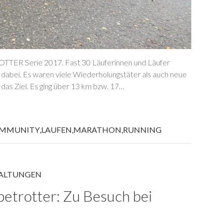
OTTER Serie 2017. Fast 30 Läuferinnen und Läufer
 dabei. Es waren viele Wiederholungstäter als auch neue
das Ziel. Es ging über 13 km bzw. 17…
OMMUNITY
,
LAUFEN
,
MARATHON
,
RUNNING
ALTUNGEN
betrotter: Zu Besuch bei