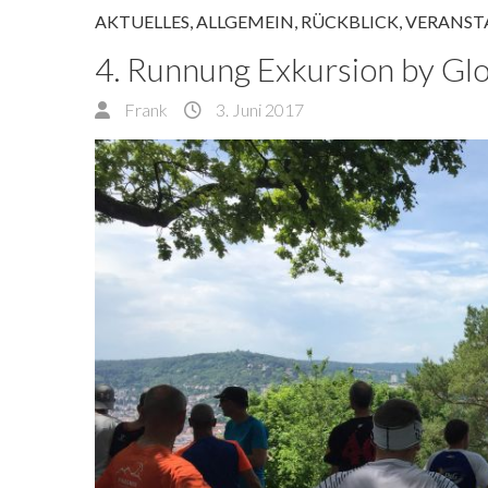
AKTUELLES
,
ALLGEMEIN
,
RÜCKBLICK
,
VERANST
4. Runnung Exkursion by Gl
Frank
3. Juni 2017