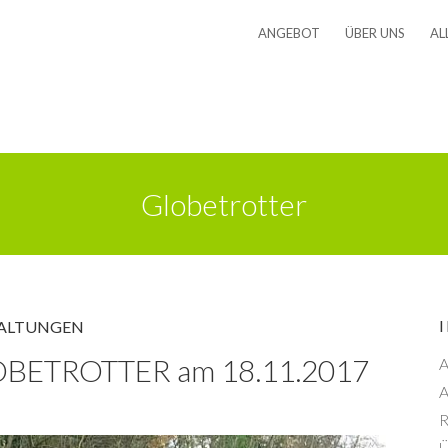
ANGEBOT
ÜBER UNS
AL
Globetrotter
ALTUNGEN
GLOBETROTTER am 18.11.2017
A
A
R
Ü