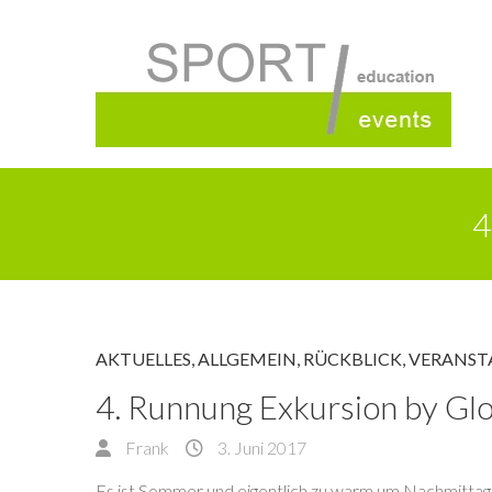
4
AKTUELLES
,
ALLGEMEIN
,
RÜCKBLICK
,
VERANST
4. Runnung Exkursion by Gl
Frank
3. Juni 2017
Es ist Sommer und eigentlich zu warm um Nachmittags