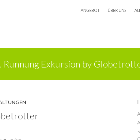
ANGEBOT
ÜBER UNS
AL
. Runnung Exkursion by Globetrott
ALTUNGEN
obetrotter
A
A
R
 zu laufen.
Ü