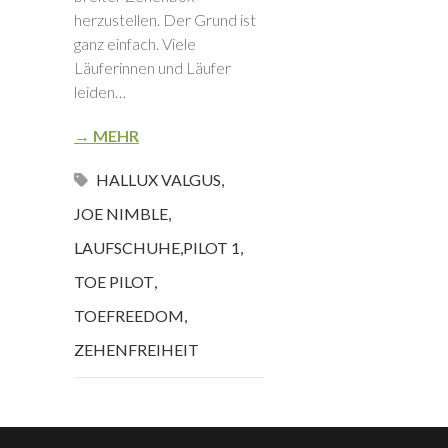
herzustellen. Der Grund ist
ganz einfach. Viele
Läuferinnen und Läufer
leiden…
→ MEHR
HALLUX VALGUS
,
JOE NIMBLE
,
LAUFSCHUHE
,
PILOT 1
,
TOE PILOT
,
TOEFREEDOM
,
ZEHENFREIHEIT