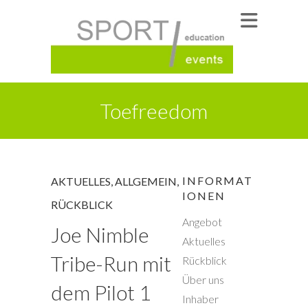
Toefreedom
INFORMAT
AKTUELLES
,
ALLGEMEIN
,
IONEN
RÜCKBLICK
Angebot
Joe Nimble
Aktuelles
Tribe-Run mit
Rückblick
Über uns
dem Pilot 1
Inhaber