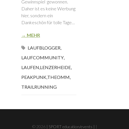
Gewinnspiel gewonnen.
Daher ist es keine Werbung
hier, sondern ein
Dankeschön für tolle Tage…
→ MEHR
LAUFBLOGGER
,
LAUFCOMMUNITY
,
LAUFEN
,
LENZERHEIDE
,
PEAKPUNK
,
THEOMM
,
TRAILRUNNING
© 2026
| SPORT education/events |
|