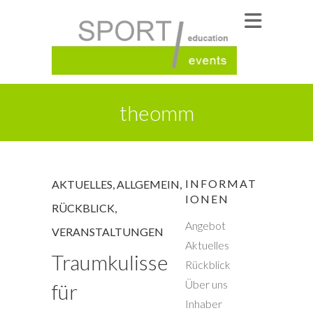
theomm
INFORMAT
AKTUELLES
,
ALLGEMEIN
,
IONEN
RÜCKBLICK
,
Angebot
VERANSTALTUNGEN
Aktuelles
Traumkulisse
Rückblick
Über uns
für
Inhaber