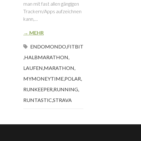
man mit fast allen gängigen
Trackern/Apps aufzeichnen
kann,…
→ MEHR
ENDOMONDO
,
FITBIT
,
HALBMARATHON
,
LAUFEN
,
MARATHON
,
MYMONEYTIME
,
POLAR
,
RUNKEEPER
,
RUNNING
,
RUNTASTIC
,
STRAVA