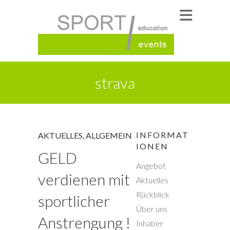
strava
INFORMAT
AKTUELLES
,
ALLGEMEIN
IONEN
GELD
Angebot
verdienen mit
Aktuelles
Rückblick
sportlicher
Über uns
Anstrengung !
Inhaber