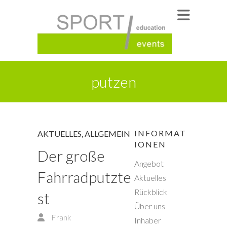
putzen
INFORMAT
AKTUELLES
,
ALLGEMEIN
IONEN
Der große
Angebot
Fahrradputzte
Aktuelles
Rückblick
st
Über uns
Frank
Inhaber