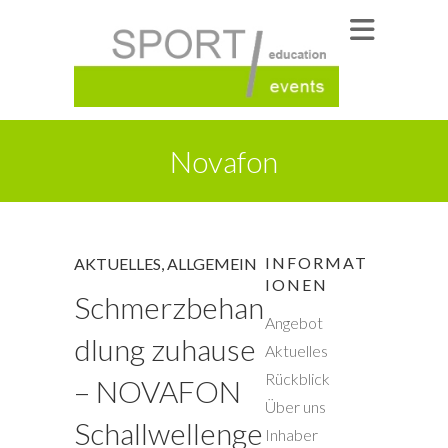
Novafon
INFORMAT
AKTUELLES
,
ALLGEMEIN
IONEN
Schmerzbehan
Angebot
dlung zuhause
Aktuelles
Rückblick
– NOVAFON
Über uns
Schallwellenge
Inhaber