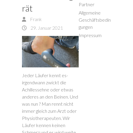
Partner
rät
Allgemeine
Frank
Geschäftsbedin
gungen
29. Januar 2021
Impressum
Jeder Läufer kennt es-
irgendwann zwickt die
Achillessehne oder etwas
anderes an den Beinen. Und
was nun ? Man rennt nicht
immer gleich zum Arzt oder
Physiotherapeuten. Wir
Läufer kennen keinen
Schmerz und es wird weite