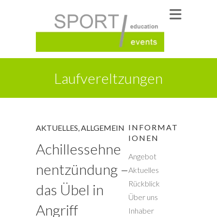
Laufvereltzungen
INFORMAT
AKTUELLES
,
ALLGEMEIN
IONEN
Achillessehne
Angebot
nentzündung –
Aktuelles
Rückblick
das Übel in
Über uns
Angriff
Inhaber