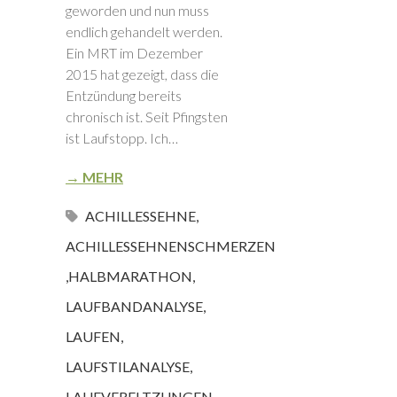
geworden und nun muss
endlich gehandelt werden.
Ein MRT im Dezember
2015 hat gezeigt, dass die
Entzündung bereits
chronisch ist. Seit Pfingsten
ist Laufstopp. Ich…
→ MEHR
ACHILLESSEHNE
,
ACHILLESSEHNENSCHMERZEN
,
HALBMARATHON
,
LAUFBANDANALYSE
,
LAUFEN
,
LAUFSTILANALYSE
,
LAUFVERELTZUNGEN
,