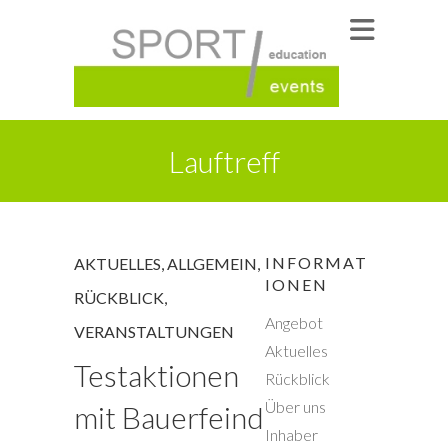
Lauftreff
INFORMAT
AKTUELLES
,
ALLGEMEIN
,
IONEN
RÜCKBLICK
,
Angebot
VERANSTALTUNGEN
Aktuelles
Testaktionen
Rückblick
Über uns
mit Bauerfeind
Inhaber