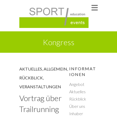
Kongress
INFORMAT
AKTUELLES
,
ALLGEMEIN
,
IONEN
RÜCKBLICK
,
Angebot
VERANSTALTUNGEN
Aktuelles
Vortrag über
Rückblick
Über uns
Trailrunning
Inhaber