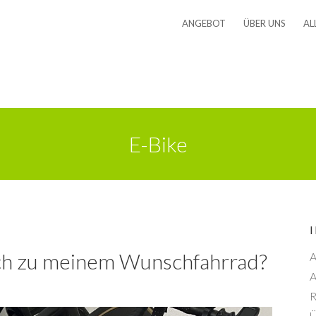
ANGEBOT
ÜBER UNS
AL
E-Bike
ch zu meinem Wunschfahrrad?
A
A
R
Ü