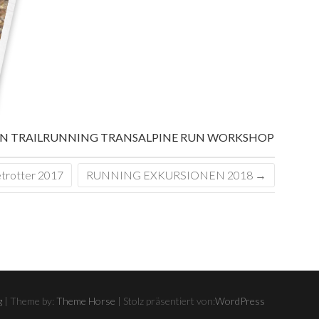
N
TRAILRUNNING
TRANSALPINE RUN
WORKSHOP
rotter 2017
RUNNING EXKURSIONEN 2018
→
g
| Theme by:
Theme Horse
| Stolz präsentiert von:
WordPress