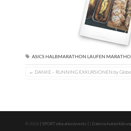
ASICS
HALBMARATHON
LAUFEN
MARATHO
←
DANKE – RUNNING EXKURSIONEN by Globet
© 2026
| SPORT education/events |
|
Datenschutzerklärun