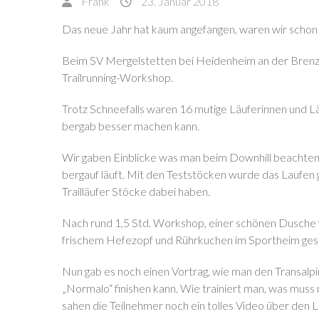
Frank
23. Januar 2018
Das neue Jahr hat kaum angefangen, waren wir schon
Beim SV Mergelstetten bei Heidenheim an der Brenz 
Trailrunning-Workshop.
Trotz Schneefalls waren 16 mutige Läuferinnen und Lä
bergab besser machen kann.
Wir gaben Einblicke was man beim Downhill beachten 
bergauf läuft. Mit den Teststöcken wurde das Laufen g
Trailläufer Stöcke dabei haben.
Nach rund 1,5 Std. Workshop, einer schönen Dusche w
frischem Hefezopf und Rührkuchen im Sportheim gest
Nun gab es noch einen Vortrag, wie man den Transalp
„Normalo“ finishen kann. Wie trainiert man, was muss 
sahen die Teilnehmer noch ein tolles Video über den L