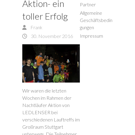
Aktion- ein
Partner
Allgemeine
toller Erfolg
Geschäftsbedin
Frank
gungen
Impressum
30. November 2016
Wir waren die letzten
Wochen im Rahmen der
Nachtläufer Aktion von
LEDLENSER bei
verschiedenen Lauftreffs im
Großraum Stuttgart
unterwegs. Die Teilnehmer