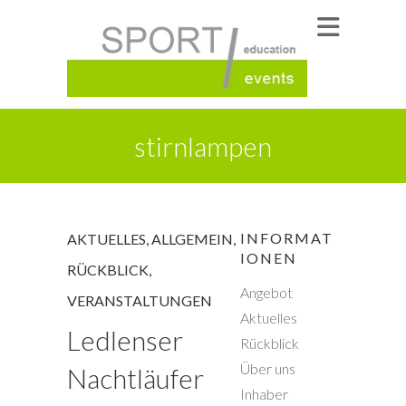
stirnlampen
INFORMAT
AKTUELLES
,
ALLGEMEIN
,
IONEN
RÜCKBLICK
,
Angebot
VERANSTALTUNGEN
Aktuelles
Ledlenser
Rückblick
Über uns
Nachtläufer
Inhaber