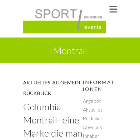
Montrail
INFORMAT
AKTUELLES
,
ALLGEMEIN
,
IONEN
RÜCKBLICK
Angebot
Columbia
Aktuelles
Montrail- eine
Rückblick
Über uns
Marke die man
Inhaber