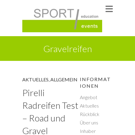
Gravelreifen
INFORMAT
AKTUELLES
,
ALLGEMEIN
IONEN
Pirelli
Angebot
Radreifen Test
Aktuelles
Rückblick
– Road und
Über uns
Gravel
Inhaber