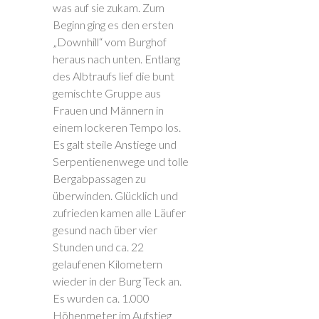
was auf sie zukam. Zum
Beginn ging es den ersten
„Downhill“ vom Burghof
heraus nach unten. Entlang
des Albtraufs lief die bunt
gemischte Gruppe aus
Frauen und Männern in
einem lockeren Tempo los.
Es galt steile Anstiege und
Serpentienenwege und tolle
Bergabpassagen zu
überwinden. Glücklich und
zufrieden kamen alle Läufer
gesund nach über vier
Stunden und ca. 22
gelaufenen Kilometern
wieder in der Burg Teck an.
Es wurden ca. 1.000
Höhenmeter im Aufstieg