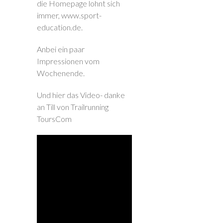
die Homepage lohnt sich
immer, www.sport-
education.de.
Anbei ein paar
Impressionen vom
Wochenende.
Und hier das Video- danke
an Till von Trailrunning
ToursCom