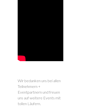
Wir bedanken uns bei allen
Teilnehmern +
Eventpartnern und freuen
uns auf weitere Events mit
tollen Läufern.